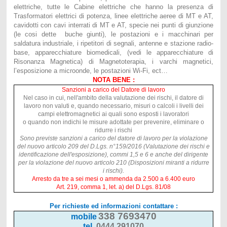
elettriche, tutte le Cabine elettriche che hanno la presenza di
Trasformatori elettrici di potenza, linee elettriche aeree di MT e AT,
cavidotti con cavi interrati di MT e AT, specie nei punti di giunzione
(le cosi dette buche giunti), le postazioni e i macchinari per
saldatura industriale, i ripetitori di segnali, antenne e stazione radio-
base, apparecchiature biomedicali, (vedi le apparecchiature di
Risonanza Magnetica) di Magnetoterapia, i varchi magnetici,
l’esposizione a microonde, le postazioni Wi-Fi, ect…
NOTA BENE :
Sanzioni a carico del Datore di lavoro
Nel caso in cui, nell'ambito della valutazione dei rischi, il datore di
lavoro non valuti e, quando necessario, misuri o calcoli i livelli dei
campi elettromagnetici ai quali sono esposti i lavoratori
o quando non indichi le misure adottate per prevenire, eliminare o
ridurre i rischi
Sono previste sanzioni a carico del datore di lavoro per la violazione
del nuovo articolo 209 del D.Lgs. n°159/2016 (Valutazione dei rischi e
identificazione dell'esposizione), commi 1,5 e 6 e anche del dirigente
per la violazione del nuovo articolo 210 (Disposizioni miranti a ridurre
i rischi).
Arresto da tre a sei mesi o ammenda da 2.500 a 6.400 euro
Art. 219, comma 1, let. a) del D.Lgs. 81/08
Per richieste ed informazioni contattare :
338 7693470
mobile
tel.
0444 291070