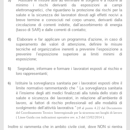
Adottare le misure atte ad eliminare le sorgenti e a ridurre al
3)
minimo i rischi derivanti da esposizioni ai campi
elettromagnetici, che riguardano la protezione dai rischi per la
salute e la sicurezza dei lavoratori dovuti agli effetti nocivi a
breve termine e conosciuti nel corpo umano, derivanti dalla
circolazione di correnti indotte, dall’assorbimento di energia
(tasso di SAR) e dalle correnti di contatto;
Elaborare e far applicare un programma d’azione, in caso di
4)
superamento dei valori di attenzione, definire le misure
tecniche ed organizzative inerenti a prevenire l’esposizione a
prevenire l’esposizione superiore ai limiti minimi di
esposizione;
Segnalare, informare e formare i lavoratori esposti al rischio e
5)
loro rappresentanti;
Istituire la sorveglianza sanitaria per i lavoratori esposti oltre il
6)
limite normativo rammentando che “ La sorveglianza sanitaria
è l’insieme degli atti medici finalizzati alla tutela dello stato di
salute e sicurezza dei lavoratori, in relazione all’ambiente di
lavoro, ai fattori di rischio professionali ed alle modalità di
svolgimento dell’attività lavorativa ”
(rif
al punto 4.22 dal Documento
del Coordinamento Tecnico Interregionale per la sicurezza nei luoghi di lavoro
( Linee Guida con indicazioni operative rev. n.3 del 13/02/2014 ).
Inoltre si rammenta che in ambito civile cioè, dove NON si rientra