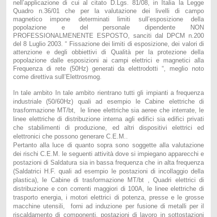
nell’applicazione di cui al citato D.Lgs. 81/08, in Italia la Legge
Quadro n.36/01 che per la valutazione dei livelli di campo
magnetico impone determinati limiti sull’esposizione della
popolazione e del personale dipendente NON
PROFESSIONALMENENTE ESPOSTO, sanciti dal DPCM n.200
del 8 Luglio 2003. “ Fissazione dei limiti di esposizione, dei valori di
attenzione e degli obbiettivi di Qualità per la protezione della
popolazione dalle esposizioni ai campi elettrici e magnetici alla
Frequenza di rete (50Hz) generati da elettrodotti “, meglio noto
come direttiva sull’Elettrosmog.
In tale ambito In tale ambito rientrano tutti gli impianti a frequenza
industriale (50/60Hz) quali ad esempio le Cabine elettriche di
trasformazione MT/bt, le linee elettriche sia aeree che interrate, le
linee elettriche di distribuzione interna agli edifici sia edifici privati
che stabilimenti di produzione, ed altri dispositivi elettrici ed
elettronici che possono generare C.E.M..
Pertanto alla luce di quanto sopra sono soggette alla valutazione
dei rischi C.E.M. le seguenti attività dove si impiegano apparecchi e
postazioni di Saldatura sia in bassa frequenza che in alta frequenza
(Saldatrici H.F. quali ad esempio le postazioni di incollaggio della
plastica), le Cabine di trasformazione MT/bt , Quadri elettrici di
distribuzione e con correnti maggiori di 100A, le linee elettriche di
trasporto energia, i motori elettrici di potenza, presse e le grosse
macchine utensili, forni ad induzione per fusione di metalli per il
riscaldamento di componenti, postazioni di lavoro in sottostazioni