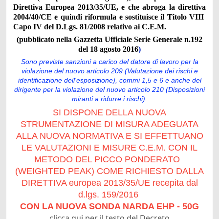
Direttiva Europea 2013/35/UE, e che abroga la direttiva
2004/40/CE e quindi riformula e sostituisce il Titolo VIII
Capo IV del D.Lgs. 81/2008 relativo ai C.E.M.
(pubblicato nella Gazzetta Ufficiale Serie Generale n.192
del 18 agosto 2016
)
Sono previste sanzioni a carico del datore di lavoro per la
violazione del nuovo articolo 209 (Valutazione dei rischi e
identificazione dell'esposizione), commi 1,5 e 6 e anche del
dirigente per la violazione del nuovo articolo 210 (Disposizioni
miranti a ridurre i rischi).
SI DISPONE DELLA NUOVA
STRUMENTAZIONE DI MISURA ADEGUATA
ALLA NUOVA NORMATIVA E SI EFFETTUANO
LE VALUTAZIONI E MISURE C.E.M. CON IL
METODO DEL PICCO PONDERATO
(WEIGHTED PEAK) COME RICHIESTO DALLA
DIRETTIVA europea 2013/35/UE recepita dal
d.lgs. 159/2016
CON LA NUOVA SONDA NARDA EHP
- 50G
clicca qui per il testo del Decreto