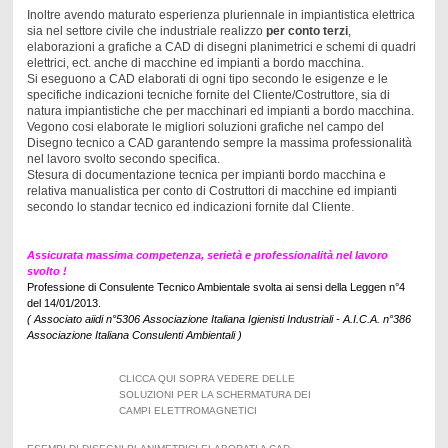
Inoltre avendo maturato esperienza pluriennale in impiantistica elettrica
sia nel settore civile che industriale realizzo
per conto terzi
,
elaborazioni a grafiche a CAD di disegni planimetrici e schemi di quadri
elettrici, ect. anche di macchine ed impianti a bordo macchina.
Si eseguono a CAD elaborati di ogni tipo secondo le esigenze e le
specifiche indicazioni tecniche fornite del Cliente/Costruttore, sia di
natura impiantistiche che per macchinari ed impianti a bordo macchina.
Vegono cosi elaborate le migliori soluzioni grafiche nel campo del
Disegno tecnico a CAD garantendo sempre la massima professionalità
nel lavoro svolto secondo specifica.
Stesura di documentazione tecnica per impianti bordo macchina e
relativa manualistica per conto di Costruttori di macchine ed impianti
secondo lo standar tecnico ed indicazioni fornite dal Cliente
.
Assicurata massima competenza, serietà e professionalità nel lavoro
svolto !
Professione di Consulente Tecnico Ambientale svolta ai sensi della Leggen n°4
del 14/01/2013.
( Associato aiidi n°5306 Associazione Italiana Igienisti Industriali - A.I.C.A. n°386
Associazione Italiana Consulenti Ambientali )
CLICCA QUI SOPRA VEDERE DELLE
SOLUZIONI PER LA SCHERMATURA DEI
CAMPI ELETTROMAGNETICI