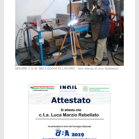
MISURE C.E.M. NEI LUOGHI DI LAVORO : foto misura di una Saldatrice