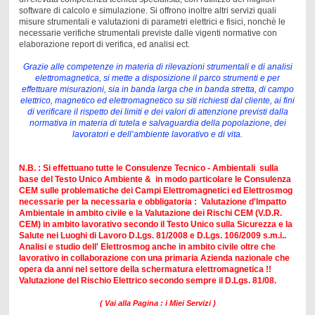
software di calcolo e simulazione. Si offrono inoltre altri servizi quali
misure strumentali e valutazioni di parametri elettrici e fisici, nonchè le
necessarie verifiche strumentali previste dalle vigenti normative con
elaborazione report di verifica, ed analisi ect.
Grazie alle competenze in materia di rilevazioni strumentali e di analisi
elettromagnetica, si mette a disposizione il parco strumenti e per
effettuare misurazioni, sia in banda larga che in banda stretta, di campo
elettrico, magnetico ed elettromagnetico su siti richiesti dal cliente, ai fini
di verificare il rispetto dei limiti e dei valori di attenzione previsti dalla
normativa in materia di tutela e salvaguardia della popolazione, dei
lavoratori e dell’ambiente lavorativo e di vita.
N.B. : Si effettuano tutte le Consulenze Tecnico - Ambientali sulla
base del Testo Unico Ambiente & in modo particolare le Consulenza
CEM sulle problematiche dei Campi Elettromagnetici ed Elettrosmog
necessarie per la necessaria e obbligatoria : Valutazione d'Impatto
Ambientale in ambito civile e la Valutazione dei Rischi CEM (V.D.R.
CEM) in ambito lavorativo secondo il Testo Unico sulla Sicurezza e la
Salute nei Luoghi di Lavoro D.Lgs. 81/2008 e D.Lgs. 106/2009 s.m.i..
Analisi e studio dell' Elettrosmog anche in ambito civile oltre che
lavorativo in collaborazione con una primaria Azienda nazionale che
opera da anni nel settore della schermatura elettromagnetica !!
Valutazione del Rischio Elettrico secondo sempre il D.Lgs. 81/08.
( Vai alla Pagina : i Miei Servizi )