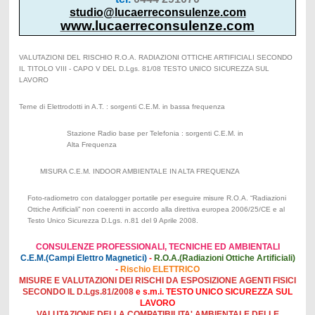
studio@lucaerreconsulenze.com
www.lucaerreconsulenze.com
VALUTAZIONI DEL RISCHIO R.O.A. RADIAZIONI OTTICHE ARTIFICIALI SECONDO
IL TITOLO VIII - CAPO V DEL D.Lgs. 81/08 TESTO UNICO SICUREZZA SUL
LAVORO
Terne di Elettrodotti in A.T. : sorgenti C.E.M. in bassa frequenza
Stazione Radio base per Telefonia : sorgenti C.E.M. in
Alta Frequenza
MISURA C.E.M. INDOOR AMBIENTALE IN ALTA FREQUENZA
Foto-radiometro con datalogger portatile per eseguire misure R.O.A. “Radiazioni
Ottiche Artificiali” non coerenti in accordo alla direttiva europea 2006/25/CE e al
Testo Unico Sicurezza D.Lgs. n.81 del 9 Aprile 2008.
CONSULENZE PROFESSIONALI, TECNICHE ED AMBIENTALI
C.E.M.(Campi Elettro Magnetici)
-
R.O.A.(Radiazioni Ottiche Artificiali)
-
Rischio ELETTRICO
MISURE E VALUTAZIONI DEI RISCHI DA ESPOSIZIONE AGENTI FISICI
SECONDO IL D.Lgs.81/2008
e s.m.i. TESTO UNICO SICUREZZA SUL
LAVORO
VALUTAZIONE DELLA COMPATIBILITA' AMBIENTALE DELLE