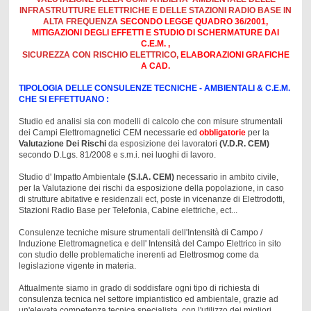
INFRASTRUTTURE ELETTRICHE E DELLE STAZIONI RADIO BASE IN
ALTA FREQUENZA
SECONDO LEGGE QUADRO 36/2001,
MITIGAZIONI DEGLI EFFETTI E STUDIO DI SCHERMATURE DAI
C.E.M. ,
SICUREZZA CON RISCHIO ELETTRICO,
ELABORAZIONI GRAFICHE
A CAD.
TIPOLOGIA DELLE CONSULENZE TECNICHE -
AMBIENTALI & C.E.M.
CHE SI EFFETTUANO :
Studio ed analisi sia con modelli di calcolo che con misure strumentali
dei Campi Elettromagnetici CEM necessarie ed
obbligatorie
per la
Valutazione Dei Rischi
da esposizione dei lavoratori
(V.D.R. CEM)
secondo D.Lgs. 81/2008 e s.m.i. nei luoghi di lavoro.
Studio d' Impatto Ambientale
(S.I.A. CEM
)
necessario in ambito civile,
per la Valutazione dei rischi da esposizione della popolazione, in caso
di strutture abitative e residenzali ect, poste in vicenanze di Elettrodotti,
Stazioni Radio Base per Telefonia, Cabine elettriche, ect...
Consulenze tecniche misure strumentali dell'Intensità di Campo /
Induzione Elettromagnetica e dell' Intensità del Campo Elettrico in sito
con studio delle problematiche inerenti ad Elettrosmog come da
legislazione vigente in materia.
Attualmente siamo in grado di soddisfare ogni tipo di richiesta di
consulenza tecnica nel settore impiantistico ed ambientale, grazie ad
un'elevata competenza tecnica specialista, con l'utilizzo dei migliori