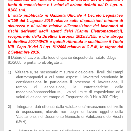
limiti di esposizione e i valori di azione definiti dal D. Lgs. n.
81/08 smi.
E' stato pubblicato in Gazzetta Ufficiale il
Decreto Legislativo
n°159 del 1 agosto 2016 relativo sulle disposizioni minime di
sicurezza e di salute relative all'esposizione dei lavoratori ai
rischi derivanti dagli agenti fisici (Campi Elettromagnetici),
recepimento della Direttiva Europea 2013/35/UE, e che abroga
la direttiva 2004/40/CE e quindi riformula e sostituisce il Titolo
VIII Capo IV del D.Lgs. 81/2008 relativo ai C.E.M, in vigore dal
2 Settembre 2016.
Il Datore di Lavoro, alla luce di quanto disposto dal citato D.Lgs.
81/2008, è pertanto
obbligato
a :
Valutare e, se necessario misurare o calcolare i livelli dei campi
1)
elettromagnetici a cui sono esposti i lavoratori prendendo in
considerazione in particolare il processo di lavorazione, il
tempo di esposizione, le caratteristiche delle
macchine/apparecchiature, i valori limite di esposizione ed i
valori di azione nel campo di Frequenze da 0 Hz a 300 GHz;
Integrare i dati ottenuti dalla valutazione/misurazione del livello
2)
di esposizione, rilevate nei luoghi di lavoro oggetto della
Valutazione, nel Documento Generale di Valutazione dei Rischi
(DVR).